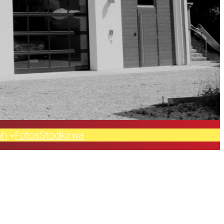
oh
Fotos
Stodlkirwa