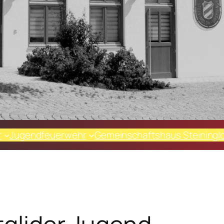
r
Jugendfeuerwehr
Gemeinschaftshaus Steiningl