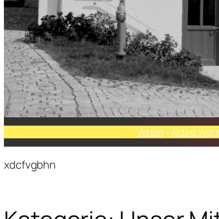
Verein
Aktive Weh
xdcfvgbhn