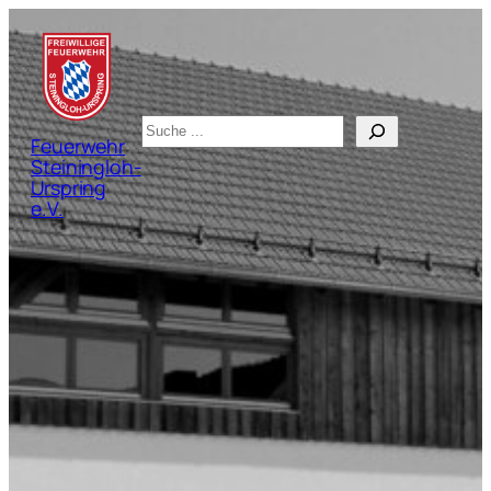
Zum
Inhalt
springen
Suchen
Feuerwehr
Steiningloh-
Urspring
e.V.