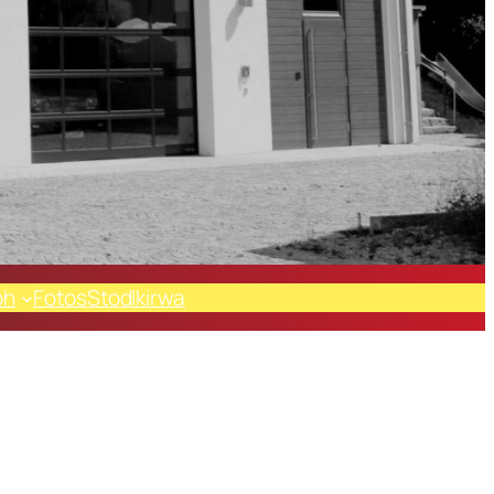
oh
Fotos
Stodlkirwa