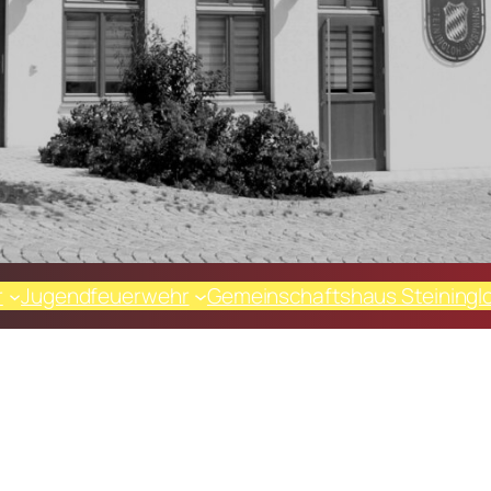
r
Jugendfeuerwehr
Gemeinschaftshaus Steiningl