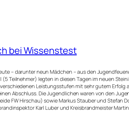
h bei Wissenstest
leute – darunter neun Mädchen – aus den Jugendfeuerw
l (5 Teilnehmer) legten in diesen Tagen im neuen Ste
verschiedenen Leistungsstufen mit sehr gutem Erfolg ab.
einen Abschluss. Die Jugendlichen waren von den Jug
(beide FW Hirschau) sowie Markus Stauber und Stefan Do
sbrandinspektor Karl Luber und Kreisbrandmeister Marti