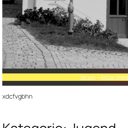
Verein
Aktive Weh
xdcfvgbhn